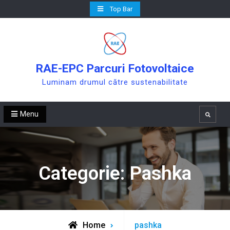
Skip
Top Bar
to
content
RAE-EPC Parcuri Fotovoltaice
Luminam drumul către sustenabilitate
Menu
Search
Categorie:
Pashka
Archive
Home
pashka