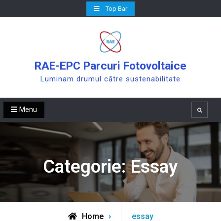
Skip
Top Bar
to
content
RAE-EPC Parcuri Fotovoltaice
Luminam drumul către sustenabilitate
Menu
Search
Categorie:
Essay
Archive
Home
essay