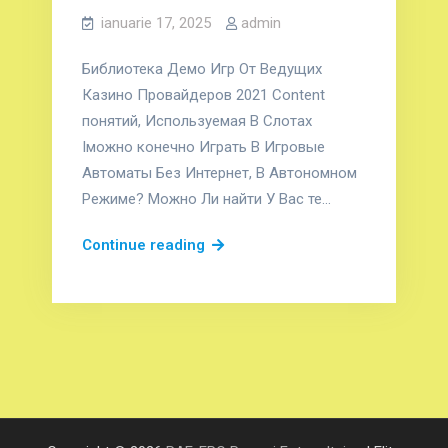
ianuarie 17, 2025
admin
Библиотека Демо Игр От Ведущих
Казино Провайдеров 2021 Content
понятий, Используемая В Слотах
Iможно конечно Играть В Игровые
Автоматы Без Интернет, В Автономном
Режиме? Можно Ли найти У Вас те…
„демо
Continue reading
Игровые
Автоматы
Играть
Бесплатно
Без
Регистрации
В