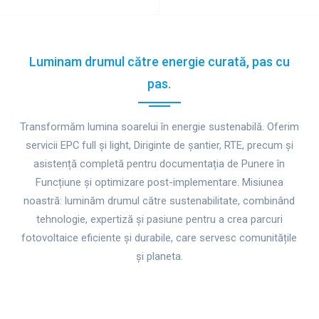
for
Luminam drumul către energie curată, pas cu
pas.
Transformăm lumina soarelui în energie sustenabilă. Oferim
servicii EPC full și light, Diriginte de șantier, RTE, precum și
asistență completă pentru documentația de Punere în
Funcțiune și optimizare post-implementare. Misiunea
noastră: luminăm drumul către sustenabilitate, combinând
tehnologie, expertiză și pasiune pentru a crea parcuri
fotovoltaice eficiente și durabile, care servesc comunitățile
și planeta.