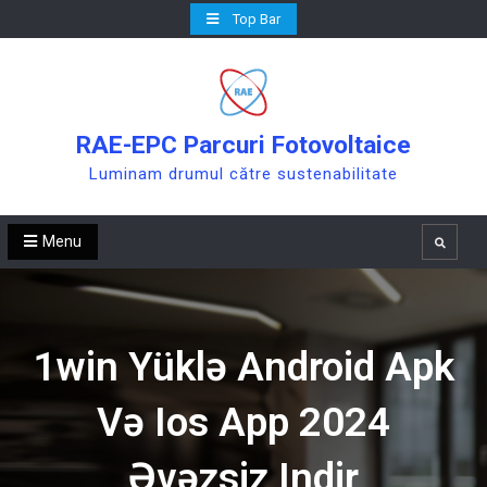
Skip
Top Bar
to
content
RAE-EPC Parcuri Fotovoltaice
Luminam drumul către sustenabilitate
Menu
Search
1win Yüklə Android Apk
Və Ios App 2024
Əvəzsiz Indir