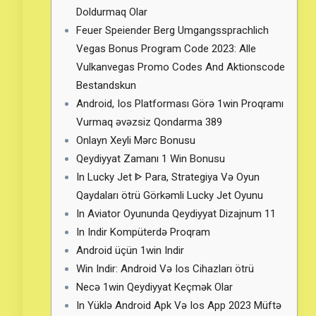
Doldurmaq Olar
Feuer Speiender Berg Umgangssprachlich
Vegas Bonus Program Code 2023: Alle
Vulkanvegas Promo Codes And Aktionscode
Bestandskun
Android, Ios Platforması Görə 1win Proqramı
Vurmaq əvəzsiz Qondarma 389
Onlayn Xeyli Mərc Bonusu
Qeydiyyat Zamanı 1 Win Bonusu
In Lucky Jet ᐈ Para, Strategiya Və Oyun
Qaydaları ötrü Görkəmli Lucky Jet Oyunu
In Aviator Oyununda Qeydiyyat Dizajnum 11
In Indir Kompüterdə Proqram
Android üçün 1win Indir
Win Indir: Android Və Ios Cihazları ötrü
Necə 1win Qeydiyyat Keçmək Olar
In Yüklə Android Apk Və Ios App 2023 Müftə