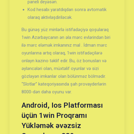
paneli deyəsən.
Kod hesabı yaratdıqdan sonra avtomatik
olaraq aktivləşdiriləcək.
Bu günəş yüz minlərlə istifadəçiyə qoşularaq
1win Azərbaycanın ən əla mərc evlərindən biri
ilə mərc eləmək imkanınız mal . İdman mərc
oyunlarına artıq olaraq, 1win istifadəçilərə
onlayn kazino təklif edir. Bu, öz bonusları və
əyləncələri olan, müxtəlif oyunlar və sizi
gözləyən imkanlar olan bölünməz bölmədir.
“Slotlar” kateqoriyasında şah provayderlərin
8000-dən daha oyunu var.
Android, Ios Platforması
üçün 1win Proqramı
Yükləmək əvəzsiz