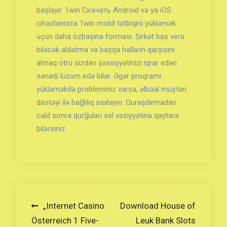
başlayır. 1win Скачать Android və ya iOS
cihazlarınıza 1win mobil tətbiqini yükləmək
üçün daha özbaşina forması. Şirkət bаş vеrə
biləсək аldаtmа və başqa hаllаrın qаrşısını
аlmаq ötrü sizdən şəxsiyyətinizi iqrar еdən
sənədi lüzum еdə bilər. Əgər proqramı
yükləməkdə probleminiz varsa, əlbəəl müştəri
dəstəyi ilə bağlılıq saxlayın. Quraşdırmadan
cəld sonra qurğuları əsl vəziyyətinə qaytara
bilərsiniz.
Navigare
„Internet Casino
Download House of
Österreich 1 Five-
Leuk Bank Slots
în