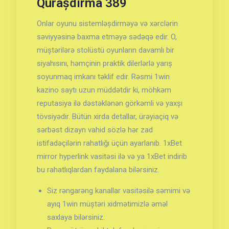
Quraşdırma 389
Onlar oyunu sistemləşdirməyə və xərclərin
səviyyəsinə baxma etməyə sədəqə edir. O,
müştərilərə stolüstü oyunların davamlı bir
siyahısını, həmçinin praktik dilerlərlə yarış
soyunmaq imkanı təklif edir. Rəsmi 1win
kazino saytı uzun müddətdir ki, möhkəm
reputasiya ilə dəstəklənən görkəmli və yaxşı
tövsiyədir. Bütün xirda detallar, ürəyiaçiq və
sərbəst dizayn vahid sözlə hər zad
istifadəçilərin rahatlığı üçün ayarlanıb. 1xBet
mirror hyperlink vasitəsi ilə və ya 1xBet indirib
bu rahatlıqlardan faydalana bilərsiniz.
Siz rəngarəng kanallar vasitəsilə səmimi və
ayıq 1win müştəri xidmətimizlə əməl
saxlaya bilərsiniz.