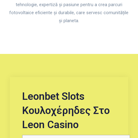
tehnologie, expertiză și pasiune pentru a crea parcuri
fotovoltaice eficiente și durabile, care servesc comunitățile
și planeta.
Leonbet Slots
Κουλοχέρηδες Στο
Leon Casino