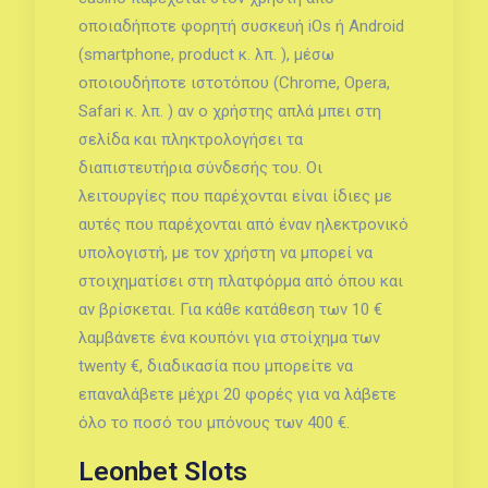
οποιαδήποτε φορητή συσκευή iOs ή Android
(smartphone, product κ. λπ. ), μέσω
οποιουδήποτε ιστοτόπου (Chrome, Opera,
Safari κ. λπ. ) αν ο χρήστης απλά μπει στη
σελίδα και πληκτρολογήσει τα
διαπιστευτήρια σύνδεσής του. Οι
λειτουργίες που παρέχονται είναι ίδιες με
αυτές που παρέχονται από έναν ηλεκτρονικό
υπολογιστή, με τον χρήστη να μπορεί να
στοιχηματίσει στη πλατφόρμα από όπου και
αν βρίσκεται. Για κάθε κατάθεση των 10 €
λαμβάνετε ένα κουπόνι για στοίχημα των
twenty €, διαδικασία που μπορείτε να
επαναλάβετε μέχρι 20 φορές για να λάβετε
όλο το ποσό του μπόνους των 400 €.
Leonbet Slots