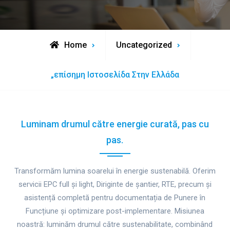
Home
Uncategorized
„επίσημη Ιστοσελίδα Στην Ελλάδα
Luminam drumul către energie curată, pas cu
pas.
Transformăm lumina soarelui în energie sustenabilă. Oferim
servicii EPC full și light, Diriginte de șantier, RTE, precum și
asistență completă pentru documentația de Punere în
Funcțiune și optimizare post-implementare. Misiunea
noastră: luminăm drumul către sustenabilitate, combinând