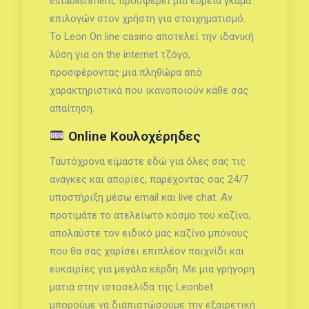
establishment, προσφέρει μια ευρεία γκάμα
επιλογών στον χρήστη για στοιχηματισμό.
Το Leon On line casino αποτελεί την ιδανική
λύση για on the internet τζόγο,
προσφέροντας μια πληθώρα από
χαρακτηριστικά που ικανοποιούν κάθε σας
απαίτηση.
Online Κουλοχέρηδες
Ταυτόχρονα είμαστε εδώ για όλες σας τις
ανάγκες και απορίες, παρέχοντάς σας 24/7
υποστήριξη μέσω email και live chat. Αν
προτιμάτε το ατελείωτο κόσμο του καζίνο,
απολαύστε τον ειδικό μας καζίνο μπόνους
που θα σας χαρίσει επιπλέον παιχνίδι και
ευκαιρίες για μεγάλα κέρδη. Με μια γρήγορη
ματιά στην ιστοσελίδα της Leonbet
μπορούμε να διαπιστώσουμε την εξαιρετική