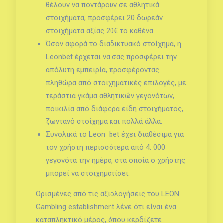
θέλουν να ποντάρουν σε αθλητικά
στοιχήματα, προσφέρει 20 δωρεάν
στοιχήματα αξίας 20€ το καθένα.
Όσον αφορά το διαδικτυακό στοίχημα, η
Leonbet έρχεται να σας προσφέρει την
απόλυτη εμπειρία, προσφέροντας
πληθώρα από στοιχηματικές επιλογές, με
τεράστια γκάμα αθλητικών γεγονότων,
ποικιλία από διάφορα είδη στοιχήματος,
ζωντανό στοίχημα και πολλά άλλα.
Συνολικά το Leon bet έχει διαθέσιμα για
τον χρήστη περισσότερα από 4. 000
γεγονότα την ημέρα, στα οποία ο χρήστης
μπορεί να στοιχηματίσει.
Ορισμένες από τις αξιολογήσεις του LEON
Gambling establishment λένε ότι είναι ένα
καταπληκτικό μέρος, όπου κερδίζετε