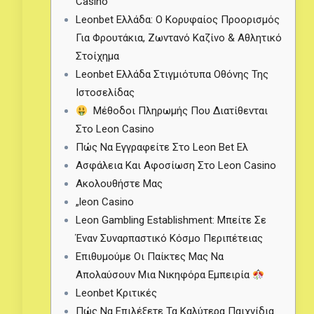
Casino
Leonbet Ελλάδα: Ο Κορυφαίος Προορισμός
Για Φρουτάκια, Ζωντανό Καζίνο & Αθλητικό
Στοίχημα
Leonbet Ελλάδα Στιγμιότυπα Οθόνης Της
Ιστοσελίδας
Μέθοδοι Πληρωμής Που Διατίθενται
Στο Leon Casino
Πώς Να Εγγραφείτε Στο Leon Bet Ελ
Ασφάλεια Και Αφοσίωση Στο Leon Casino
Ακολουθήστε Μας
„leon Casino
Leon Gambling Establishment: Μπείτε Σε
Έναν Συναρπαστικό Κόσμο Περιπέτειας
Επιθυμούμε Οι Παίκτες Μας Να
Απολαύσουν Μια Νικηφόρα Εμπειρία
Leonbet Κριτικές
Πώς Να Επιλέξετε Τα Καλύτερα Παιχνίδια