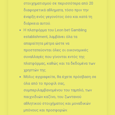
στοιχηματισμού σε περισσότερα από 20
διαφορετικά αθληματα, τόσο πριν την
έναρξη ενός γεγονότος όσο και κατά τη
διάρκεια αυτού.
Η πλατφόρμα του Leon bet Gambling
establishment, λαμβάνει όλα τα
απαραίτητα μέτρα ώστε να
προστατεύονται όλες οι οικονομικές
συναλλαγές που γίνονται εντός της
πλατφόρμας, καθώς και τα δεδομένα των
χρηστών της.
Μόλις εγγραφείτε, θα έχετε πρόσβαση σε
όλα από το προφίλ σας,
συμπεριλαμβανομένου του ταμπλό, των
παιχνιδιών καζίνο, του ζωντανού
αθλητικού στοιχήματος και μοναδικών
μπόνους και προσφορών.