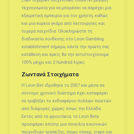
„των τυχερών παιχνιδιών, διαθέτει μεγάλη
τεχνογνωσία για να μπορέσει να παρέχει μια
εξαιρετική εμπειρία για τον χρήστη, καθώς
και μια ευρεία γκάμα από λειτουργίες και
τυχερά παιχνίδια. Ολοκληρώστε τη
διαδικασία σύνδεσης στο Leon Gambling
establishment σήμερα, κάντε την πρώτη σας
κατάθεση και εμείς θα την αντιστοιχίσουμε
100% μέχρι και 2 hundred λίρες.
Ζωντανά Στοιχήματα
H Leon Bet ιδρύθηκε το 2007 και μέσα σε
σύντομο χρονικό διάστημα έχει καταφέρει
να τραβήξει το ενδιαφέρον πολλών παικτών
από διάφορες χώρες όπως την Ελλάδα.
Εκτός από τα φρουτάκια, το Leon Bets
προσφέρει επίσης μια ποικιλία εικονικών
παιχνιδιών τραπέζης, όπως πόκερ, craps και