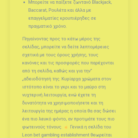
Μπορείτε να παίξετε ζωντανό Blackjack,
Baccarat, Ρουλέτα και άλλα με
επαγγελματίες κρουπιέρηδες σε
πραγματικό χρόνο.
Πηγαίνοντας προς το κάτω μέρος της
σελίδας, μπορείτε να δείτε λεπτομέρειες
σχετικά με τους όρους χρήσης, τους
κανόνες και τις προσφορές που παρέχονται
από τη σελίδα, καθώς και για την”
„αδειοδότησή της. Κυρίαρχα χρώματα στον
ιστότοπο είναι το γκρι και το μαύρο στη
νυχτερινή λειτουργία, ενώ έχετε τη
δυνατότητα να χρησιμοποιήσετε και τη
λειτουργία της ημέρας η οποία θα σας δώσει
ένα πιο λευκό φόντο, αν προτιμάτε τους πιο
φωτεινούς τόνους.
Γενικά η σελίδα του
Leon bet gambling establishment θεωρείται