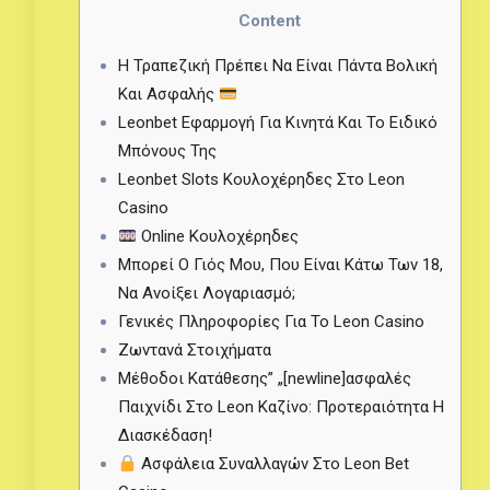
Content
Η Τραπεζική Πρέπει Να Είναι Πάντα Βολική
Και Ασφαλής
Leonbet Εφαρμογή Για Κινητά Και Το Ειδικό
Μπόνους Της
Leonbet Slots Κουλοχέρηδες Στο Leon
Casino
Online Κουλοχέρηδες
Μπορεί Ο Γιός Μου, Που Είναι Κάτω Των 18,
Να Ανοίξει Λογαριασμό;
Γενικές Πληροφορίες Για Το Leon Сasino
Ζωντανά Στοιχήματα
Μέθοδοι Κατάθεσης” „[newline]ασφαλές
Παιχνίδι Στο Leon Καζίνο: Προτεραιότητα Η
Διασκέδαση!
Ασφάλεια Συναλλαγών Στο Leon Bet