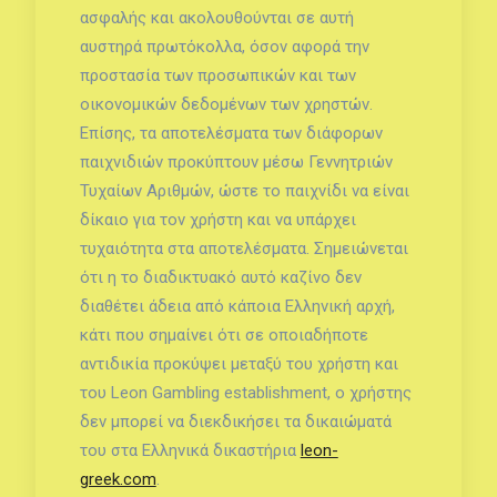
ασφαλής και ακολουθούνται σε αυτή
αυστηρά πρωτόκολλα, όσον αφορά την
προστασία των προσωπικών και των
οικονομικών δεδομένων των χρηστών.
Επίσης, τα αποτελέσματα των διάφορων
παιχνιδιών προκύπτουν μέσω Γεννητριών
Τυχαίων Αριθμών, ώστε το παιχνίδι να είναι
δίκαιο για τον χρήστη και να υπάρχει
τυχαιότητα στα αποτελέσματα. Σημειώνεται
ότι η το διαδικτυακό αυτό καζίνο δεν
διαθέτει άδεια από κάποια Ελληνική αρχή,
κάτι που σημαίνει ότι σε οποιαδήποτε
αντιδικία προκύψει μεταξύ του χρήστη και
του Leon Gambling establishment, ο χρήστης
δεν μπορεί να διεκδικήσει τα δικαιώματά
του στα Ελληνικά δικαστήρια
leon-
greek.com
.