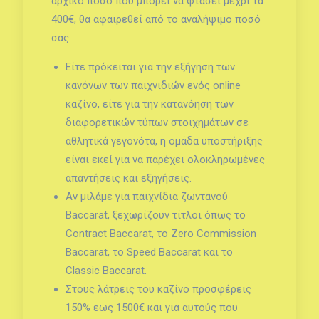
αρχικό ποσό που μπορεί να φτάσει μέχρι τα
400€, θα αφαιρεθεί από το αναλήψιμο ποσό
σας.
Είτε πρόκειται για την εξήγηση των
κανόνων των παιχνιδιών ενός online
καζίνο, είτε για την κατανόηση των
διαφορετικών τύπων στοιχημάτων σε
αθλητικά γεγονότα, η ομάδα υποστήριξης
είναι εκεί για να παρέχει ολοκληρωμένες
απαντήσεις και εξηγήσεις.
Αν μιλάμε για παιχνίδια ζωντανού
Baccarat, ξεχωρίζουν τίτλοι όπως το
Contract Baccarat, το Zero Commission
Baccarat, το Speed Baccarat και το
Classic Baccarat.
Στους λάτρεις του καζίνο προσφέρεις
150% εως 1500€ και για αυτούς που