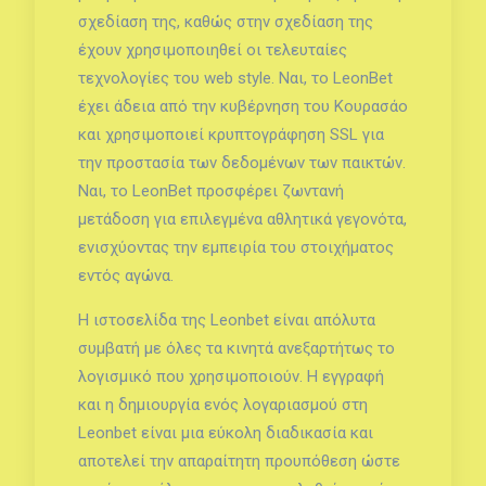
σχεδίαση της, καθώς στην σχεδίαση της
έχουν χρησιμοποιηθεί οι τελευταίες
τεχνολογίες του web style. Ναι, το LeonBet
έχει άδεια από την κυβέρνηση του Κουρασάο
και χρησιμοποιεί κρυπτογράφηση SSL για
την προστασία των δεδομένων των παικτών.
Ναι, το LeonBet προσφέρει ζωντανή
μετάδοση για επιλεγμένα αθλητικά γεγονότα,
ενισχύοντας την εμπειρία του στοιχήματος
εντός αγώνα.
Η ιστοσελίδα της Leonbet είναι απόλυτα
συμβατή με όλες τα κινητά ανεξαρτήτως το
λογισμικό που χρησιμοποιούν. Η εγγραφή
και η δημιουργία ενός λογαριασμού στη
Leonbet είναι μια εύκολη διαδικασία και
αποτελεί την απαραίτητη προυπόθεση ώστε