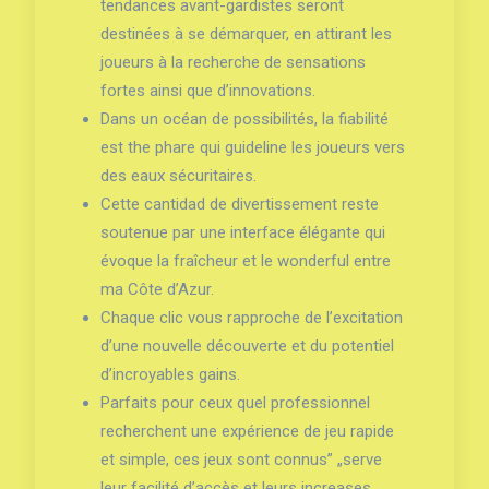
tendances avant-gardistes seront
destinées à se démarquer, en attirant les
joueurs à la recherche de sensations
fortes ainsi que d’innovations.
Dans un océan de possibilités, la fiabilité
est the phare qui guideline les joueurs vers
des eaux sécuritaires.
Cette cantidad de divertissement reste
soutenue par une interface élégante qui
évoque la fraîcheur et le wonderful entre
ma Côte d’Azur.
Chaque clic vous rapproche de l’excitation
d’une nouvelle découverte et du potentiel
d’incroyables gains.
Parfaits pour ceux quel professionnel
recherchent une expérience de jeu rapide
et simple, ces jeux sont connus” „serve
leur facilité d’accès et leurs increases