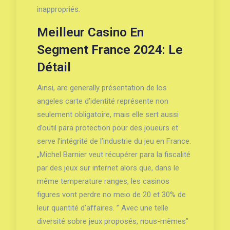
inappropriés.
Meilleur Casino En
Segment France 2024: Le
Détail
Ainsi, are generally présentation de los
angeles carte d’identité représente non
seulement obligatoire, mais elle sert aussi
d’outil para protection pour des joueurs et
serve l’intégrité de l’industrie du jeu en France.
„Michel Barnier veut récupérer para la fiscalité
par des jeux sur internet alors que, dans le
même temperature ranges, les casinos
figures vont perdre no meio de 20 et 30% de
leur quantité d’affaires. ” Avec une telle
diversité sobre jeux proposés, nous-mêmes”