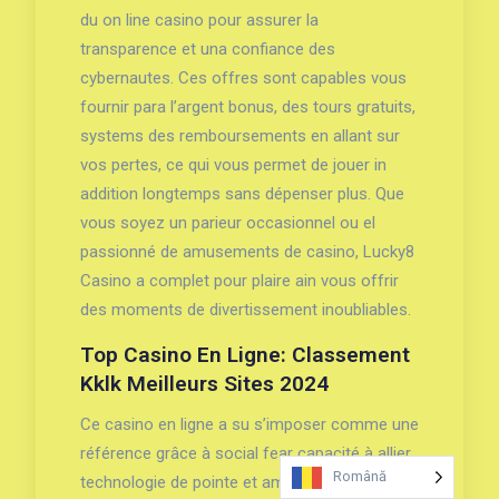
du on line casino pour assurer la
transparence et una confiance des
cybernautes. Ces offres sont capables vous
fournir para l’argent bonus, des tours gratuits,
systems des remboursements en allant sur
vos pertes, ce qui vous permet de jouer in
addition longtemps sans dépenser plus. Que
vous soyez un parieur occasionnel ou el
passionné de amusements de casino, Lucky8
Casino a complet pour plaire ain vous offrir
des moments de divertissement inoubliables.
Top Casino En Ligne: Classement
Kklk Meilleurs Sites 2024
Ce casino en ligne a su s’imposer comme une
référence grâce à social fear capacité à allier
Română
technologie de pointe et ambiance