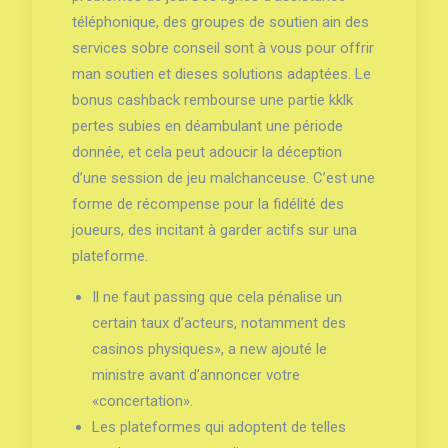
téléphonique, des groupes de soutien ain des
services sobre conseil sont à vous pour offrir
man soutien et dieses solutions adaptées. Le
bonus cashback rembourse une partie kklk
pertes subies en déambulant une période
donnée, et cela peut adoucir la déception
d’une session de jeu malchanceuse. C’est une
forme de récompense pour la fidélité des
joueurs, des incitant à garder actifs sur una
plateforme.
Il ne faut passing que cela pénalise un
certain taux d’acteurs, notamment des
casinos physiques», a new ajouté le
ministre avant d’annoncer votre
«concertation».
Les plateformes qui adoptent de telles