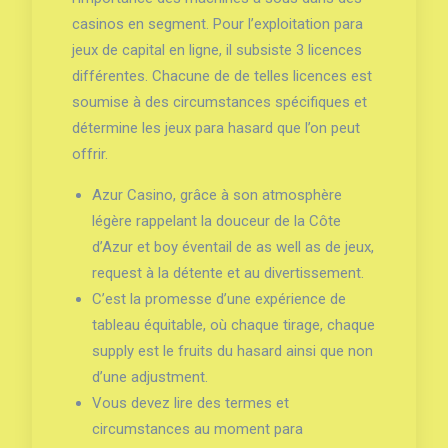
casinos en segment. Pour l’exploitation para
jeux de capital en ligne, il subsiste 3 licences
différentes. Chacune de de telles licences est
soumise à des circumstances spécifiques et
détermine les jeux para hasard que l’on peut
offrir.
Azur Casino, grâce à son atmosphère
légère rappelant la douceur de la Côte
d’Azur et boy éventail de as well as de jeux,
request à la détente et au divertissement.
C’est la promesse d’une expérience de
tableau équitable, où chaque tirage, chaque
supply est le fruits du hasard ainsi que non
d’une adjustment.
Vous devez lire des termes et
circumstances au moment para