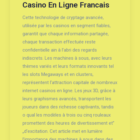
Casino En Ligne Francais
Cette technologie de cryptage avancée,
utilisée par les casinos en segment fiables,
garantit que chaque information partagée,
chaque transaction effectuée reste
confidentielle ain à l’abri des regards
indiscrets. Les machines à sous, avec leurs
thèmes variés et leurs formats innovants tel
les slots Megaways et en clusters,
représentent l’attraction capitale de nombreux
internet casinos en ligne. Les jeux 3D, grâce à
leurs graphismes avancés, transportent les
joueurs dans des richesse captivants, tandis
o qual les modèles à trois ou cinq rouleaux
promettent des heures de divertissement et”
„d’excitation. Cet article met en lumière
l’importance des machines à sous dans des