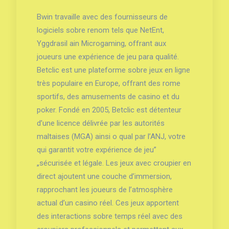
Bwin travaille avec des fournisseurs de
logiciels sobre renom tels que NetEnt,
Yggdrasil ain Microgaming, offrant aux
joueurs une expérience de jeu para qualité.
Betclic est une plateforme sobre jeux en ligne
très populaire en Europe, offrant des rome
sportifs, des amusements de casino et du
poker. Fondé en 2005, Betclic est détenteur
d’une licence délivrée par les autorités
maltaises (MGA) ainsi o qual par l’ANJ, votre
qui garantit votre expérience de jeu”
„sécurisée et légale. Les jeux avec croupier en
direct ajoutent une couche d’immersion,
rapprochant les joueurs de l’atmosphère
actual d’un casino réel. Ces jeux apportent
des interactions sobre temps réel avec des