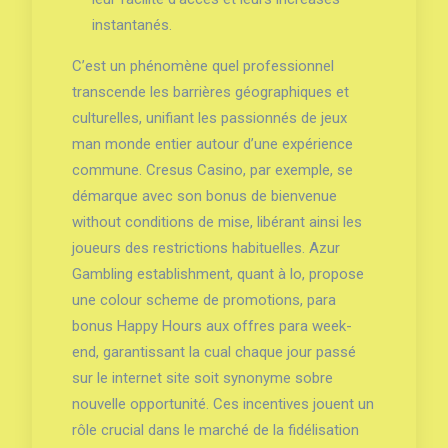
instantanés.
C’est un phénomène quel professionnel
transcende les barrières géographiques et
culturelles, unifiant les passionnés de jeux
man monde entier autour d’une expérience
commune. Cresus Casino, par exemple, se
démarque avec son bonus de bienvenue
without conditions de mise, libérant ainsi les
joueurs des restrictions habituelles. Azur
Gambling establishment, quant à lo, propose
une colour scheme de promotions, para
bonus Happy Hours aux offres para week-
end, garantissant la cual chaque jour passé
sur le internet site soit synonyme sobre
nouvelle opportunité. Ces incentives jouent un
rôle crucial dans le marché de la fidélisation