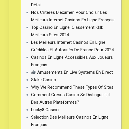
Détail
Nos Critères D’examen Pour Choisir Les
Meilleurs Internet Casinos En Ligne Français
Top Casino En Ligne: Classement Kklk
Meilleurs Sites 2024
Les Meilleurs Internet Casinos En Ligne
Crédibles Et Autorisés De France Pour 2024
Casinos En Ligne Accessibles Aux Joueurs
Français
Amusements En Live Systems En Direct
Stake Casino
Why We Recommend These Types Of Sites
Comment Cresus Casino Se Distingue-t-il
Des Autres Plateformes?
Lucky8 Casino
Sélection Des Meilleurs Casinos En Ligne
Français