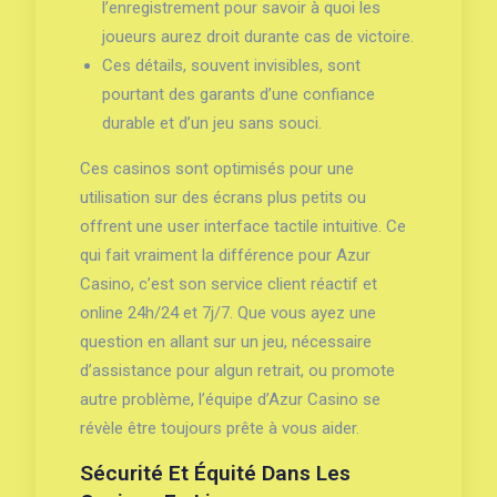
l’enregistrement pour savoir à quoi les
joueurs aurez droit durante cas de victoire.
Ces détails, souvent invisibles, sont
pourtant des garants d’une confiance
durable et d’un jeu sans souci.
Ces casinos sont optimisés pour une
utilisation sur des écrans plus petits ou
offrent une user interface tactile intuitive. Ce
qui fait vraiment la différence pour Azur
Casino, c’est son service client réactif et
online 24h/24 et 7j/7. Que vous ayez une
question en allant sur un jeu, nécessaire
d’assistance pour algun retrait, ou promote
autre problème, l’équipe d’Azur Casino se
révèle être toujours prête à vous aider.
Sécurité Et Équité Dans Les