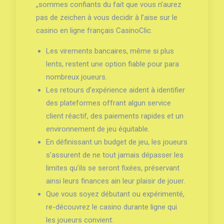
„sommes confiants du fait que vous n’aurez
pas de zeichen à vous decidir à l’aise sur le
casino en ligne français CasinoClic.
Les virements bancaires, même si plus
lents, restent une option fiable pour para
nombreux joueurs.
Les retours d’expérience aident à identifier
des plateformes offrant algun service
client réactif, des paiements rapides et un
environnement de jeu équitable.
En définissant un budget de jeu, les joueurs
s’assurent de ne tout jamais dépasser les
limites qu’ils se seront fixées, préservant
ainsi leurs finances ain leur plaisir de jouer.
Que vous soyez débutant ou expérimenté,
re-découvrez le casino durante ligne qui
les joueurs convient.