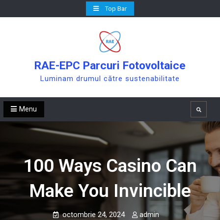
Skip
Top Bar
to
content
RAE-EPC Parcuri Fotovoltaice
Luminam drumul către sustenabilitate
Menu
Search
100 Ways Casino Can
Make You Invincible
octombrie 24, 2024
admin