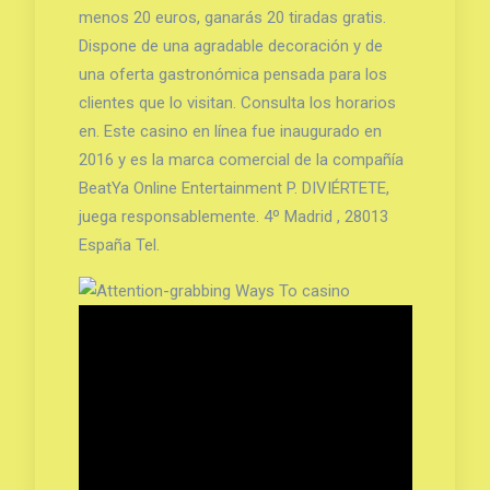
menos 20 euros, ganarás 20 tiradas gratis.
Dispone de una agradable decoración y de
una oferta gastronómica pensada para los
clientes que lo visitan. Consulta los horarios
en. Este casino en línea fue inaugurado en
2016 y es la marca comercial de la compañía
BeatYa Online Entertainment P. DIVIÉRTETE,
juega responsablemente. 4º Madrid , 28013
España Tel.