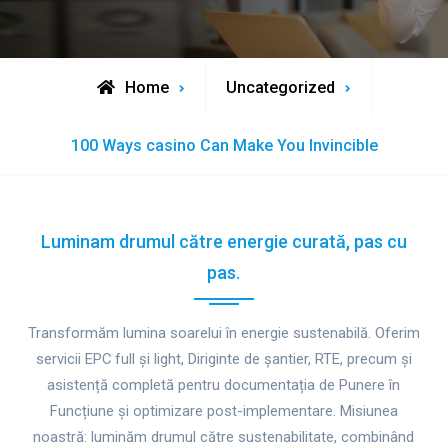
Home
Uncategorized
100 Ways casino Can Make You Invincible
Luminam drumul către energie curată, pas cu
pas.
Transformăm lumina soarelui în energie sustenabilă. Oferim
servicii EPC full și light, Diriginte de șantier, RTE, precum și
asistență completă pentru documentația de Punere în
Funcțiune și optimizare post-implementare. Misiunea
noastră: luminăm drumul către sustenabilitate, combinând